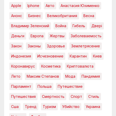
Apple
Iphone
Авто
Анастасия Юхименко
Анонс
Бизнес
Великобритания
Весна
Владимир Зеленский
Война
Гибель
Двері
Деньги
Европа
Жертвы
Заболеваемость
Закон
Законы
Здоровье
Землетрясение
Индонезия
Исчезновение
Карантин
Киев
Коронавирус
Косметика
Криптовалюта
Лето
Максим Степанов
Мода
Пандемия
Парламент
Польша
Путешествие
Путешествия
Смертность
Спорт
Стиль
Сша
Тренд
Туризм
Убийство
Украина