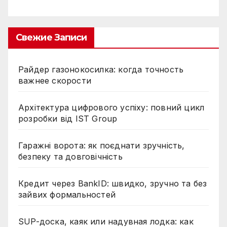
Свежие Записи
Райдер газонокосилка: когда точность
важнее скорости
Архітектура цифрового успіху: повний цикл
розробки від IST Group
Гаражні ворота: як поєднати зручність,
безпеку та довговічність
Кредит через BankID: швидко, зручно та без
зайвих формальностей
SUP-доска, каяк или надувная лодка: как