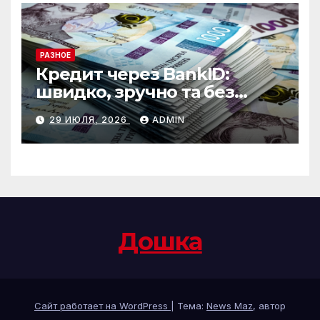
РАЗНОЕ
Кредит через BankID:
швидко, зручно та без
зайвих формальностей
29 ИЮЛЯ, 2026
ADMIN
Дошка
Сайт работает на WordPress
|
Тема:
News Maz
, автор