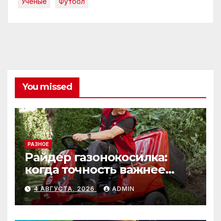
Учёные
Футбол
You missed
РАЗНОЕ
Райдер газонокосилка:
когда точность важнее
скорости
4 АВГУСТА, 2026
ADMIN