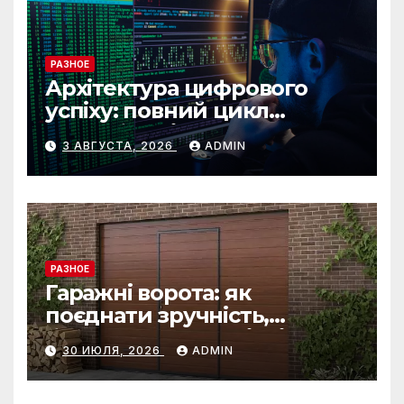
РАЗНОЕ
Архітектура цифрового
успіху: повний цикл
розробки від IST Group
3 АВГУСТА, 2026
ADMIN
РАЗНОЕ
Гаражні ворота: як
поєднати зручність,
безпеку та довговічність
30 ИЮЛЯ, 2026
ADMIN