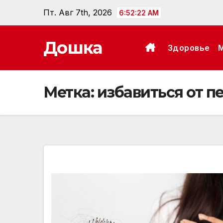
Перейти
Пт. Авг 7th, 2026
6:52:23 AM
к
содержанию
Дошка
Здоровье
Метка:
избавиться от п