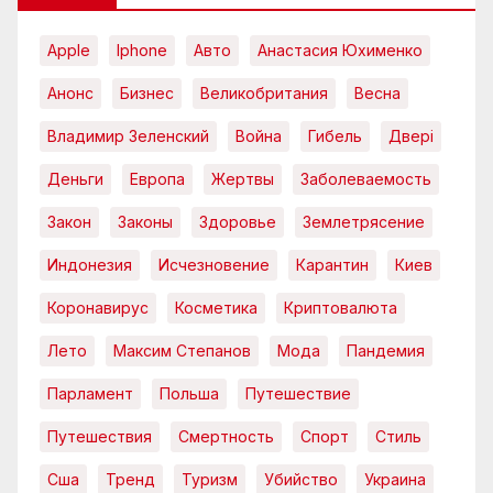
Apple
Iphone
Авто
Анастасия Юхименко
Анонс
Бизнес
Великобритания
Весна
Владимир Зеленский
Война
Гибель
Двері
Деньги
Европа
Жертвы
Заболеваемость
Закон
Законы
Здоровье
Землетрясение
Индонезия
Исчезновение
Карантин
Киев
Коронавирус
Косметика
Криптовалюта
Лето
Максим Степанов
Мода
Пандемия
Парламент
Польша
Путешествие
Путешествия
Смертность
Спорт
Стиль
Сша
Тренд
Туризм
Убийство
Украина