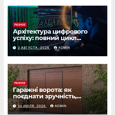
РАЗНОЕ
Архітектура цифрового
успіху: повний цикл
розробки від IST Group
3 АВГУСТА, 2026
ADMIN
РАЗНОЕ
Гаражні ворота: як
поєднати зручність,
безпеку та довговічність
30 ИЮЛЯ, 2026
ADMIN