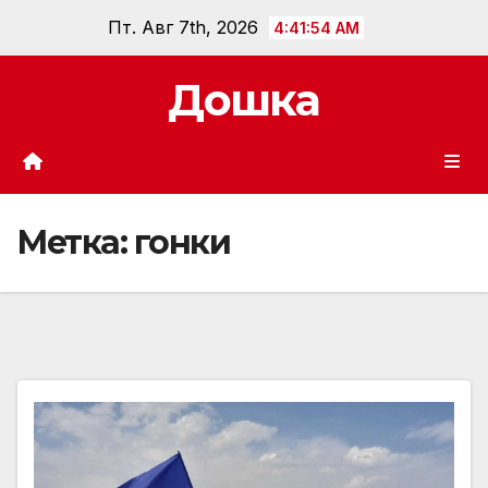
Перейти
Пт. Авг 7th, 2026
4:41:55 AM
к
содержанию
Дошка
Метка:
гонки