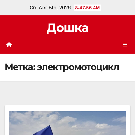
Перейти
Сб. Авг 8th, 2026
8:47:57 AM
к
содержанию
Дошка
Метка:
электромотоцикл