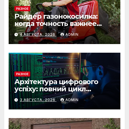
РАЗНОЕ
Райдер газонокосилка:
когда точность важнее
скорости
4 АВГУСТА, 2026
ADMIN
РАЗНОЕ
Архітектура цифрового
успіху: повний цикл
розробки від IST Group
3 АВГУСТА, 2026
ADMIN