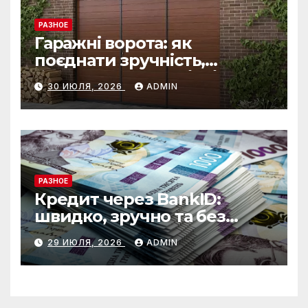
РАЗНОЕ
Гаражні ворота: як
поєднати зручність,
безпеку та довговічність
30 ИЮЛЯ, 2026
ADMIN
РАЗНОЕ
Кредит через BankID:
швидко, зручно та без
зайвих формальностей
29 ИЮЛЯ, 2026
ADMIN