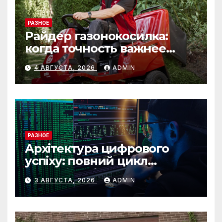
РАЗНОЕ
Райдер газонокосилка:
когда точность важнее
скорости
4 АВГУСТА, 2026
ADMIN
РАЗНОЕ
Архітектура цифрового
успіху: повний цикл
розробки від IST Group
3 АВГУСТА, 2026
ADMIN