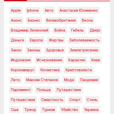
Apple
Iphone
Авто
Анастасия Юхименко
Анонс
Бизнес
Великобритания
Весна
Владимир Зеленский
Война
Гибель
Двері
Деньги
Европа
Жертвы
Заболеваемость
Закон
Законы
Здоровье
Землетрясение
Индонезия
Исчезновение
Карантин
Киев
Коронавирус
Косметика
Криптовалюта
Лето
Максим Степанов
Мода
Пандемия
Парламент
Польша
Путешествие
Путешествия
Смертность
Спорт
Стиль
Сша
Тренд
Туризм
Убийство
Украина