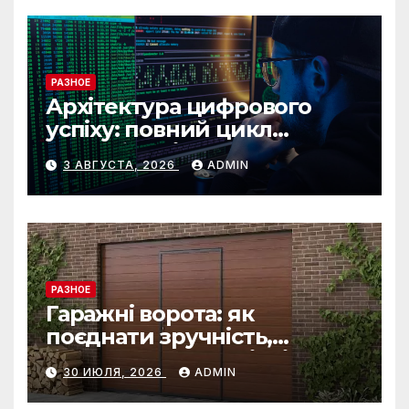
РАЗНОЕ
Архітектура цифрового
успіху: повний цикл
розробки від IST Group
3 АВГУСТА, 2026
ADMIN
РАЗНОЕ
Гаражні ворота: як
поєднати зручність,
безпеку та довговічність
30 ИЮЛЯ, 2026
ADMIN