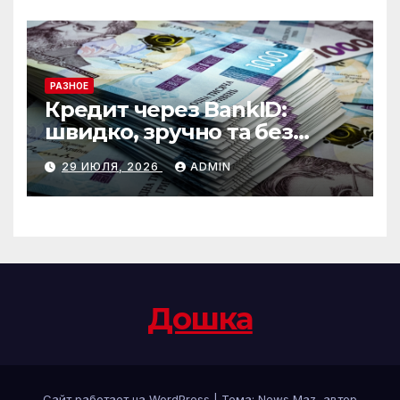
РАЗНОЕ
Кредит через BankID:
швидко, зручно та без
зайвих формальностей
29 ИЮЛЯ, 2026
ADMIN
Дошка
Сайт работает на WordPress
|
Тема:
News Maz
, автор