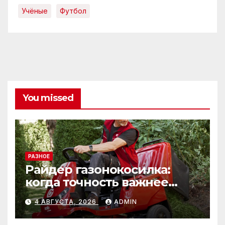
Учёные
Футбол
You missed
РАЗНОЕ
Райдер газонокосилка:
когда точность важнее
скорости
4 АВГУСТА, 2026
ADMIN